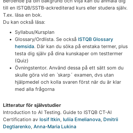
Beroende på din bakgrund och vilja kan du anmäla dig
till en ISTQB/SSTB-ackrediterad kurs eller studera själv.
T.ex. läsa en bok.
Du kan också läsa:
Syllabus/Kursplan
Glossary/Ordlista. Se också
ISTQB Glossary
hemsida
. Där kan du söka på enstaka termer, plus
testa dig själv på dina kunskaper om testtermer
(Quiz)
Övningstentor. Använd dessa på ett sätt som du
skulle göra vid en ˋskarp´ examen, dvs utan
hjälpmedel och kolla svaren först när du är klar
med alla frågorna
Litteratur för självstudier
Introduction to AI Testing. Guide to ISTQB CT-AI
Certification av
Iosif Itkin
,
Iuliia Emelianova
,
Dmitrii
Degtiarenko
,
Anna-Maria Lukina