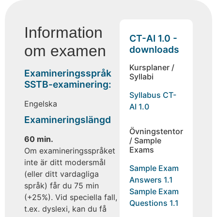
Information
CT-AI 1.0 -
om examen
downloads
Kursplaner /
Examineringsspråk
Syllabi
SSTB-examinering:
Syllabus CT-
Engelska
AI 1.0
Examineringslängd
Övningstentor
60 min.
/ Sample
Exams
Om examineringsspråket
inte är ditt modersmål
Sample Exam
(eller ditt vardagliga
Answers 1.1
språk) får du 75 min
Sample Exam
(+25%). Vid speciella fall,
Questions 1.1
t.ex. dyslexi, kan du få