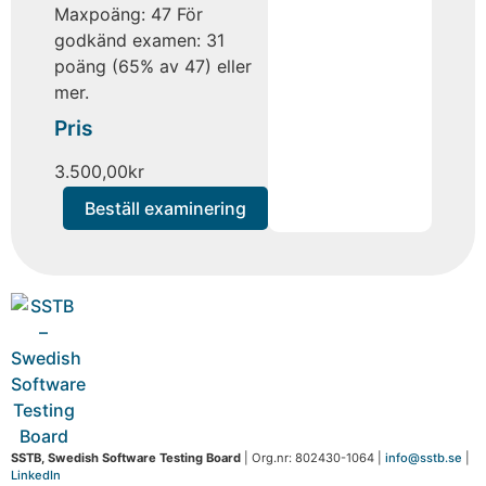
Maxpoäng: 47 För
godkänd examen: 31
poäng (65% av 47) eller
mer.
Pris
3.500,00
kr
Beställ examinering
SSTB, Swedish Software Testing Board
| Org.nr: 802430-1064 |
info@sstb.se
|
LinkedIn