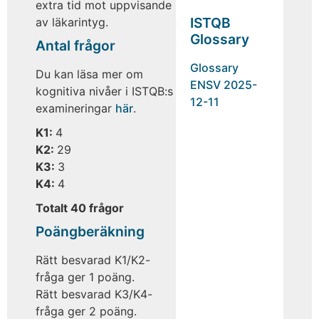
extra tid mot uppvisande
ISTQB
av läkarintyg.
Glossary
Antal frågor
Glossary
Du kan läsa mer om
ENSV 2025-
kognitiva nivåer i ISTQB:s
12-11
examineringar
här
.
K1:
4
K2:
29
K3:
3
K4:
4
Totalt 40 frågor
Poängberäkning
Rätt besvarad K1/K2-
fråga ger 1 poäng.
Rätt besvarad K3/K4-
fråga ger 2 poäng.