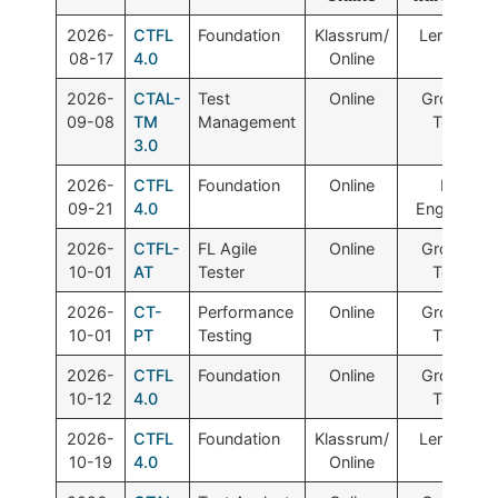
2026-
CTFL
Foundation
Klassrum/
Lemontre
08-17
4.0
Online
2026-
CTAL-
Test
Online
Grove SW
09-08
TM
Management
Testing
3.0
2026-
CTFL
Foundation
Online
Noor
09-21
4.0
Engineerin
2026-
CTFL-
FL Agile
Online
Grove SW
10-01
AT
Tester
Testing
2026-
CT-
Performance
Online
Grove SW
10-01
PT
Testing
Testing
2026-
CTFL
Foundation
Online
Grove SW
10-12
4.0
Testing
2026-
CTFL
Foundation
Klassrum/
Lemontre
10-19
4.0
Online