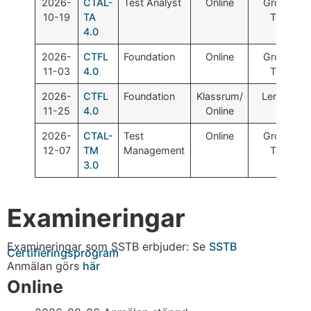
2026-
CTAL-
Test Analyst
Online
Grove SW
10-19
TA
Testing
4.0
2026-
CTFL
Foundation
Online
Grove SW
11-03
4.0
Testing
2026-
CTFL
Foundation
Klassrum/
Lemontre
11-25
4.0
Online
2026-
CTAL-
Test
Online
Grove SW
12-07
TM
Management
Testing
3.0
Examineringar
Examineringar som SSTB erbjuder: Se
SSTB
Certifieringsprogram
Anmälan görs
här
Online