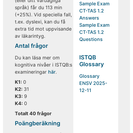
(eller ditt vardagliga
Sample Exam
språk) får du 113 min
CT-TAS 1.2
(+25%). Vid speciella fall,
Answers
t.ex. dyslexi, kan du få
Sample Exam
extra tid mot uppvisande
CT-TAS 1.2
av läkarintyg.
Questions
Antal frågor
ISTQB
Du kan läsa mer om
Glossary
kognitiva nivåer i ISTQB:s
examineringar
här
.
Glossary
K1:
0
ENSV 2025-
K2:
31
12-11
K3:
9
K4:
0
Totalt 40 frågor
Poängberäkning