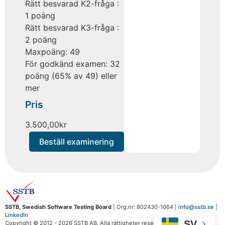
Rätt besvarad K2-fråga :
1 poäng
Rätt besvarad K3-fråga :
2 poäng
Maxpoäng: 49
För godkänd examen: 32
poäng (65% av 49) eller
mer
Pris
3.500,00
kr
Beställ examinering
SSTB, Swedish Software Testing Board
| Org.nr: 802430-1064 |
info@sstb.se
|
LinkedIn
SV
Copyright © 2012 - 2026 SSTB AB. Alla rättigheter reserverade.