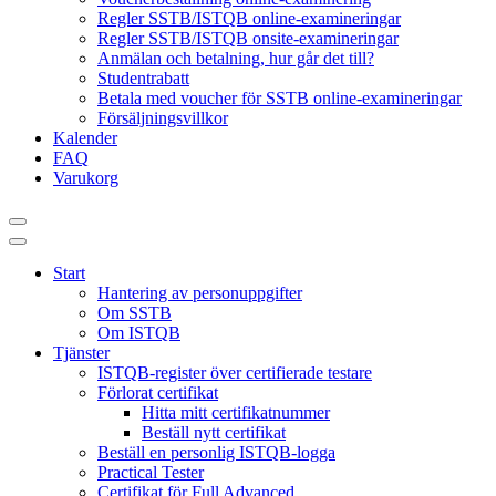
Regler SSTB/ISTQB online-examineringar
Regler SSTB/ISTQB onsite-examineringar
Anmälan och betalning, hur går det till?
Studentrabatt
Betala med voucher för SSTB online-examineringar
Försäljningsvillkor
Kalender
FAQ
Varukorg
Start
Hantering av personuppgifter
Om SSTB
Om ISTQB
Tjänster
ISTQB-register över certifierade testare
Förlorat certifikat
Hitta mitt certifikatnummer
Beställ nytt certifikat
Beställ en personlig ISTQB-logga
Practical Tester
Certifikat för Full Advanced