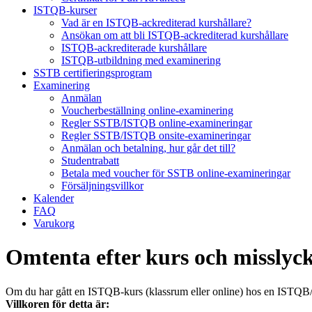
ISTQB-kurser
Vad är en ISTQB-ackrediterad kurshållare?
Ansökan om att bli ISTQB-ackrediterad kurshållare
ISTQB-ackrediterade kurshållare
ISTQB-utbildning med examinering
SSTB certifieringsprogram
Examinering
Anmälan
Voucherbeställning online-examinering
Regler SSTB/ISTQB online-examineringar
Regler SSTB/ISTQB onsite-examineringar
Anmälan och betalning, hur går det till?
Studentrabatt
Betala med voucher för SSTB online-examineringar
Försäljningsvillkor
Kalender
FAQ
Varukorg
Omtenta efter kurs och misslyc
Om du har gått en ISTQB-kurs (klassrum eller online) hos en ISTQB/S
Villkoren för detta är: