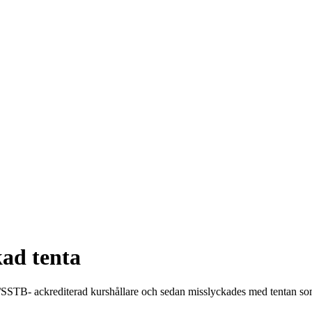
kad tenta
STB- ackrediterad kurshållare och sedan misslyckades med tentan som ä