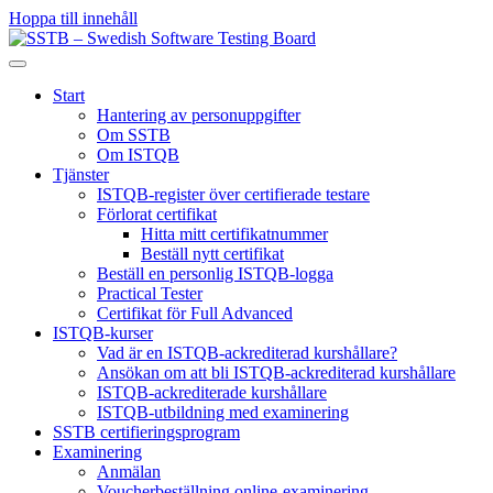
Hoppa till innehåll
Start
Hantering av personuppgifter
Om SSTB
Om ISTQB
Tjänster
ISTQB-register över certifierade testare
Förlorat certifikat
Hitta mitt certifikatnummer
Beställ nytt certifikat
Beställ en personlig ISTQB-logga
Practical Tester
Certifikat för Full Advanced
ISTQB-kurser
Vad är en ISTQB-ackrediterad kurshållare?
Ansökan om att bli ISTQB-ackrediterad kurshållare
ISTQB-ackrediterade kurshållare
ISTQB-utbildning med examinering
SSTB certifieringsprogram
Examinering
Anmälan
Voucherbeställning online-examinering