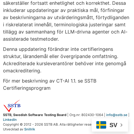
säkerställer fortsatt enhetlighet och korrekthet. Dessa
inkluderar uppdateringar av praktiska mål, förfiningar
av beskrivningarna av utvärderingsmått, förtydliganden
i riskrelaterat innehåll, terminologiska justeringar samt
tillägg av sammanhang för LLM-drivna agenter och AI-
assisterade testmetoder.
Denna uppdatering förändrar inte certifieringens
struktur, lärandemål eller övergripande omfattning.
Ackrediterade kursleverantörer behöver inte genomgå
omackreditering.
För mer beskrivning av CT-AI 1.1. se SSTB
Certifieringsprogram
SSTB, Swedish Software Testing Board
| Org.nr: 802430-1064 |
info@sstb.se
|
LinkedIn
SV
Copyright © 2012 - 2026 SSTB AB. Alla rättigheter reserverade.
Utvecklad av
Snillrik